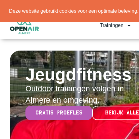
WhatsApp
info@openairalmere.nl
Deze website gebruikt cookies voor een optimale beleving.
Trainingen
Jeugdfitness
Outdoor trainingen volgen in
Almere en omgeving.
GRATIS PROEFLES
BEKIJK ALLE