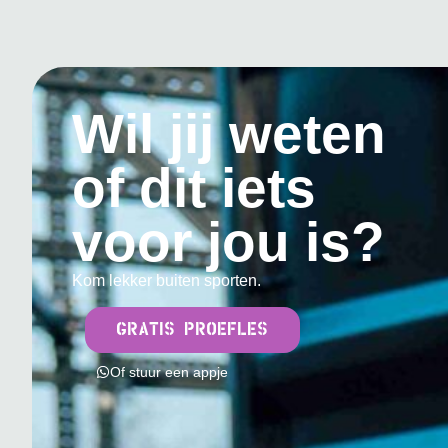
Wil jij weten
of dit iets
voor jou is?
Kom lekker buiten sporten.
GRATIS PROEFLES
Of stuur een appje